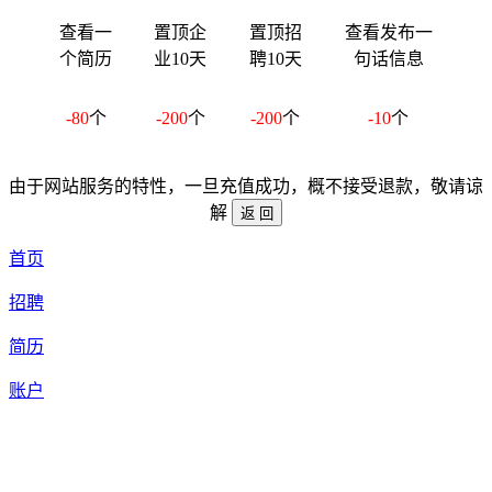
查看一
置顶企
置顶招
查看发布一
个简历
业10天
聘10天
句话信息
-80
个
-200
个
-200
个
-10
个
由于网站服务的特性，一旦充值成功，概不接受退款，敬请谅
解
首页
招聘
简历
账户