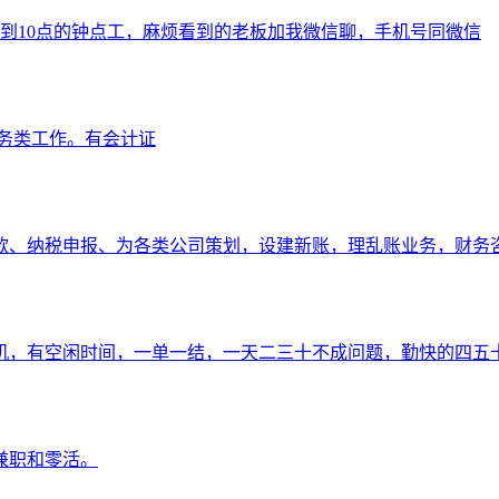
到10点的钟点工，麻烦看到的老板加我微信聊，手机号同微信
财务类工作。有会计证
贷款、纳税申报、为各类公司策划，设建新账，理乱账业务，财务
机，有空闲时间，一单一结，一天二三十不成问题，勤快的四五
兼职和零活。