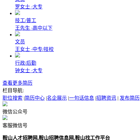
罗女士
·
大专
技工/普工
王先生
·
高中以下
文员
王女士
·
中专/技校
行政/后勤
钟女士
·
大专
查看更多简历
栏目导航:
职位搜索
|
简历中心
|
名企展示
|
一句话信息
|
招聘资讯
|
发布简历
微信公众号
客服微信号
鞍山‌人才招聘网,鞍山招聘信息网,鞍山找工作平台