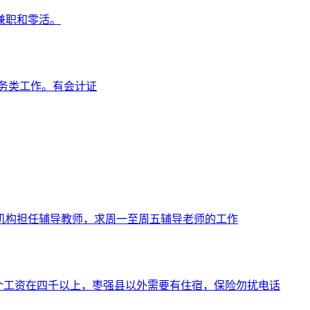
兼职和零活。
财务类工作。有会计证
机构担任辅导教师，求周一至周五辅导老师的工作
找个工资在四千以上，枣强县以外需要有住宿，保险勿扰电话