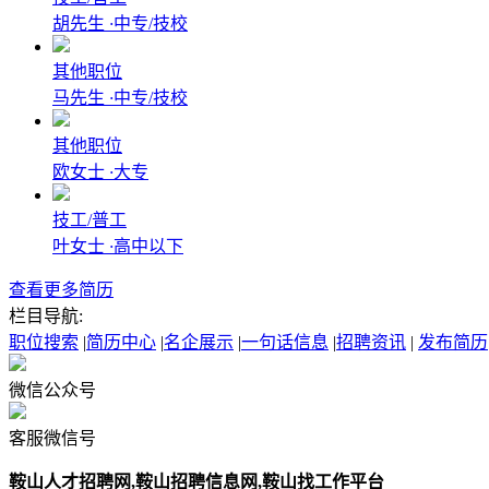
胡先生
·
中专/技校
其他职位
马先生
·
中专/技校
其他职位
欧女士
·
大专
技工/普工
叶女士
·
高中以下
查看更多简历
栏目导航:
职位搜索
|
简历中心
|
名企展示
|
一句话信息
|
招聘资讯
|
发布简历
微信公众号
客服微信号
鞍山‌人才招聘网,鞍山招聘信息网,鞍山找工作平台