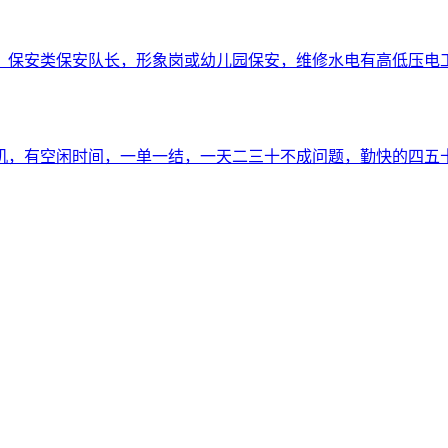
，保安类保安队长，形象岗或幼儿园保安，维修水电有高低压电
机，有空闲时间，一单一结，一天二三十不成问题，勤快的四五