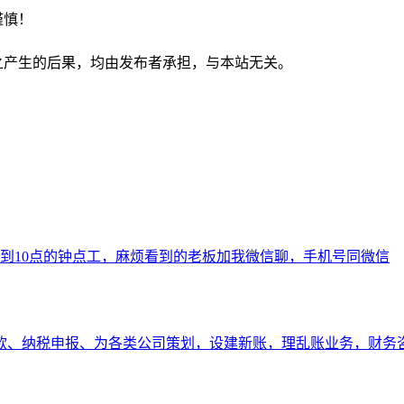
谨慎！
之产生的后果，均由发布者承担，与本站无关。
到10点的钟点工，麻烦看到的老板加我微信聊，手机号同微信
贷款、纳税申报、为各类公司策划，设建新账，理乱账业务，财务